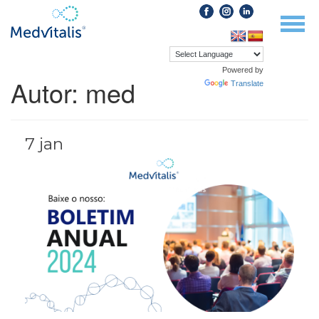
Pular
Alter
para
o
conteúdo
Powered by
Autor:
med
Translate
7 jan